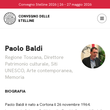
Convegno Stelline 2026 | 26 – 27 maggio 2026
Vai
CONVEGNO DELLE
al
STELLINE
contenuto
Paolo Baldi
Regione Toscana, Direttore
Patrimonio culturale, Siti
UNESCO, Arte contemporanea,
Memoria
BIOGRAFIA
Paolo Baldi è nato a Cortona il 26 novembre 1964.