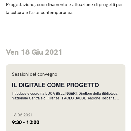
Progettazione, coordinamento e attuazione di progetti per
la cultura e l'arte contemporanea.
Ven 18 Giu 2021
Sessioni del convegno
IL DIGITALE COME PROGETTO
Introduce e coordina LUCA BELLINGERI, Direttore della Biblioteca
Nazionale Centrale di Firenze PAOLO BALDI, Regione Toscana,
Direttore Patrimonio culturale, Siti UNESCO, Arte contemporanea,
Memoria Come cambiano i luoghi della conoscenza: la
trasformazione digitale in Toscana La tr
18 06 2021
9:30 - 13:00