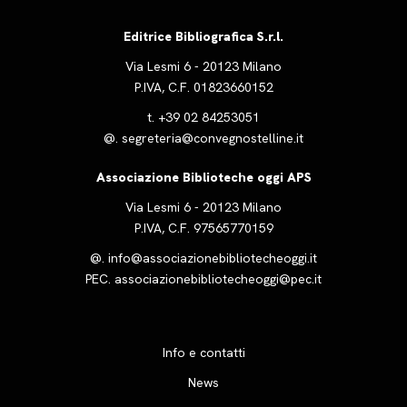
Editrice Bibliografica S.r.l.
Via Lesmi 6 - 20123 Milano
P.IVA, C.F. 01823660152
t.
+39 02 84253051
@.
segreteria@convegnostelline.it
Associazione Biblioteche oggi APS
Via Lesmi 6 - 20123 Milano
P.IVA, C.F. 97565770159
@.
info@associazionebibliotecheoggi.it
PEC.
associazionebibliotecheoggi@pec.it
Info e contatti
News