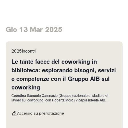
Gio 13 Mar 2025
2025Incontri
Le tante facce del coworking in
biblioteca: esplorando bisogni, servizi
e competenze con il Gruppo AIB sul
coworking
Coordina Samuele Camnasio (Gruppo nazionale di studio e di
lavoro sul coworking) con Roberta Moro (Vicepresidente AIB
Lombardia) La pratica del coworking è un fenomeno in costante
espansione a livello internazionale, sia in ambito privato che
Accesso su prenotazione
pubblico. L'Associazione Italiana Biblioteche studia