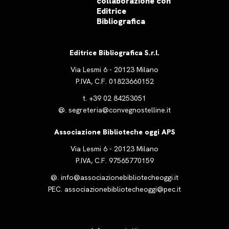
collaborazione con
Editrice
Bibliografica
Editrice Bibliografica S.r.l.
Via Lesmi 6 - 20123 Milano
P.IVA, C.F. 01823660152
t.
+39 02 84253051
@.
segreteria@convegnostelline.it
Associazione Biblioteche oggi APS
Via Lesmi 6 - 20123 Milano
P.IVA, C.F. 97565770159
@.
info@associazionebibliotecheoggi.it
PEC.
associazionebibliotecheoggi@pec.it