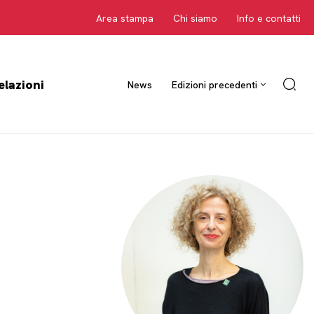
Area stampa
Chi siamo
Info e contatti
elazioni
News
Edizioni precedenti