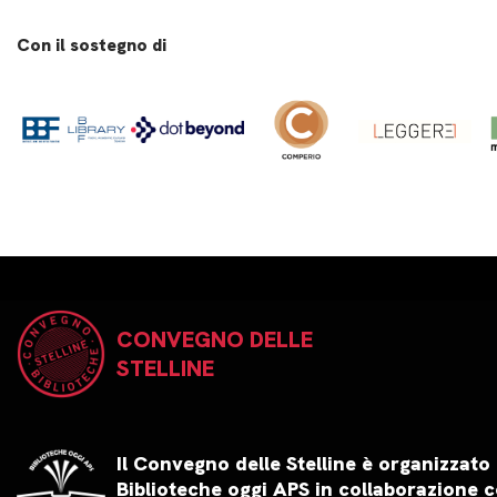
Con il sostegno di
CONVEGNO DELLE
STELLINE
Il Convegno delle Stelline è organizzato
Biblioteche oggi APS in collaborazione c