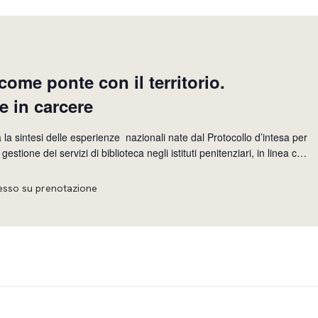
 come ponte con il territorio.
e in carcere
 la sintesi delle esperienze nazionali nate dal Protocollo d’intesa per
estione dei servizi di biblioteca negli istituti penitenziari, in linea con
elle biblioteche di pubblica lettura orientate al sociale, che si fonda
esso su prenotazione