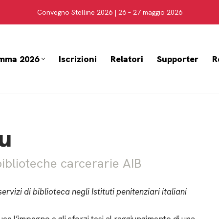
Convegno Stelline 2026 | 26 – 27 maggio 2026
mma 2026
Iscrizioni
Relatori
Supporter
R
u
iblioteche carcerarie AIB
vizi di biblioteca negli Istituti penitenziari italiani