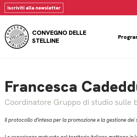
Iscriviti alla newsletter
Vai
al
CONVEGNO DELLE
contenuto
Progra
STELLINE
Francesca Cadedd
Coordinatore Gruppo di studio sulle b
Il protocollo d'intesa per la promozione e la gestione dei ser