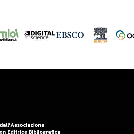
 dall’Associazione
on Editrice Bibliografica