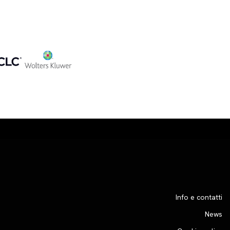
Info e contatti
News