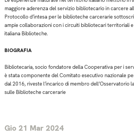
Le esperienze maturate nel territorio italiano mettono in l
maggiore aderenza del servizio bibliotecario in carcere al
Protocollo d’intesa per le biblioteche carcerarie sottoscritt
ampie collaborazioni con i circuiti bibliotecari territoriali
italiana Biblioteche.
BIOGRAFIA
Bibliotecaria, socio fondatore della Cooperativa per i serv
è stata componente del Comitato esecutivo nazionale pe
dal 2016, riveste l’incarico di membro dell’Osservatorio l
sulle Biblioteche carcerarie
Gio 21 Mar 2024