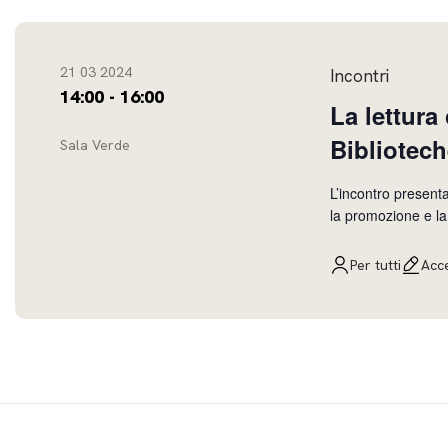
21 03 2024
Incontri
14:00 - 16:00
La lettura
Bibliotech
Sala Verde
L’incontro presenta
la promozione e la g
la nuova advocacy d
su nuove strateg
Per tutti
Acc