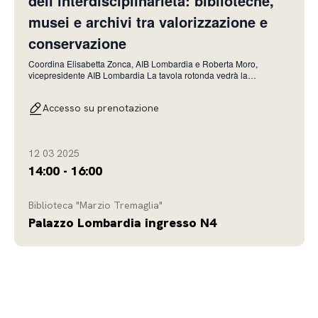
dell’interdisciplinarietà: biblioteche,
musei e archivi tra valorizzazione e
conservazione
Coordina Elisabetta Zonca, AIB Lombardia e Roberta Moro,
vicepresidente AIB Lombardia La tavola rotonda vedrà la
partecipazione di bibliotecari, archivisti, operatori museali e altri
professionisti che si occupano a vario titoli di fondi e collezioni
Accesso su prenotazione
legate ad aree non prettamente biblioteconomi
12 03 2025
14:00 - 16:00
Biblioteca "Marzio Tremaglia"
Palazzo Lombardia ingresso N4