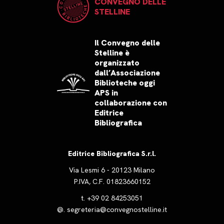
CONVEGNO DELLE
STELLINE
Il Convegno delle
Stelline è
organizzato
dall’Associazione
Biblioteche oggi
APS in
collaborazione con
Editrice
Bibliografica
Editrice Bibliografica S.r.l.
Via Lesmi 6 - 20123 Milano
P.IVA, C.F. 01823660152
t.
+39 02 84253051
@.
segreteria@convegnostelline.it