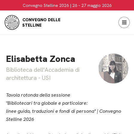
Convegno Stelline 2026 | 26 – 27 maggio 2026
Vai
CONVEGNO DELLE
al
STELLINE
contenuto
Elisabetta Zonca
Biblioteca dell'Accademia di
architettura - USI
Tavola rotonda della sessione
"Bibliotecari tra globale e particolare:
linee guida, traduzioni e fondi di persona" | Convegno
Stelline 2026