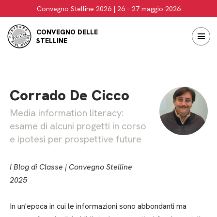
Convegno Stelline 2026 | 26 – 27 maggio 2026
Vai
CONVEGNO DELLE
al
STELLINE
contenuto
Corrado De Cicco
Media information literacy:
esame di alcuni progetti in corso
e ipotesi per prospettive future
I Blog di Classe | Convegno Stelline
2025
In un'epoca in cui le informazioni sono abbondanti ma