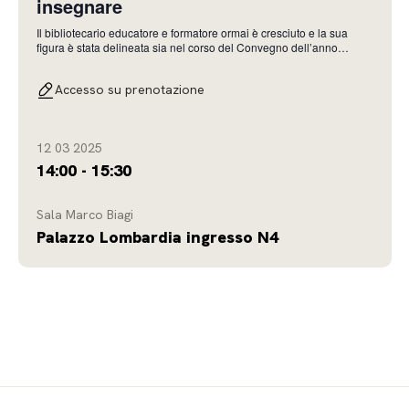
insegnare
Il bibliotecario educatore e formatore ormai è cresciuto e la sua
figura è stata delineata sia nel corso del Convegno dell’anno
passato che nei tavoli preparatori al presente appuntamento. La
nostra attenzione, quindi, si è spostata sulle metodologie e sugli
Accesso su prenotazione
strumenti di cui egli è in possesso
12 03 2025
14:00 - 15:30
Sala Marco Biagi
Palazzo Lombardia ingresso N4