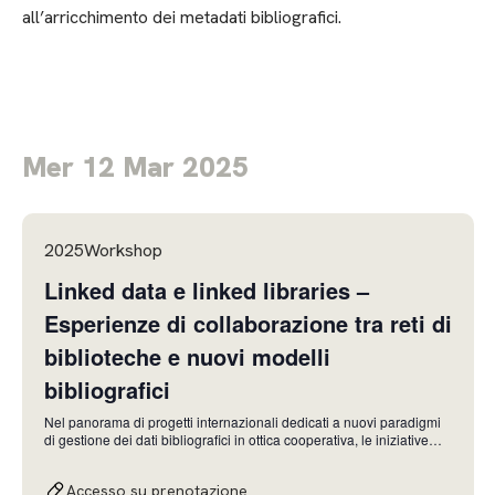
all’arricchimento dei metadati bibliografici.
Mer 12 Mar 2025
2025Workshop
Linked data e linked libraries –
Esperienze di collaborazione tra reti di
biblioteche e nuovi modelli
bibliografici
Nel panorama di progetti internazionali dedicati a nuovi paradigmi
di gestione dei dati bibliografici in ottica cooperativa, le iniziative
italiane SHARE Catalogue e Parsifal sono un modello di
collaborazione tra reti di biblioteche che portano avanti innovativi
Accesso su prenotazione
strumenti di gestione dei dati biblio