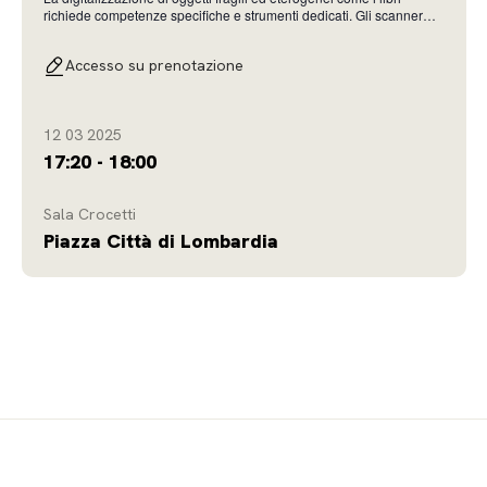
richiede competenze specifiche e strumenti dedicati. Gli scanner
per libri offrono una risposta efficace alla sfida della
digitalizzazione. Tuttavia, la presenza sul mercato di numerose
Accesso su prenotazione
tipologie di apparati di questo tipo impon
12 03 2025
17:20 - 18:00
Sala Crocetti
Piazza Città di Lombardia