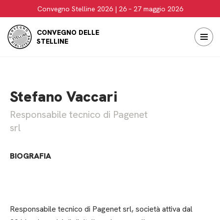
Convegno Stelline 2026 | 26 – 27 maggio 2026
Vai
CONVEGNO DELLE
al
STELLINE
contenuto
Stefano Vaccari
Responsabile tecnico di Pagenet
srl
BIOGRAFIA
Responsabile tecnico di Pagenet srl, società attiva dal