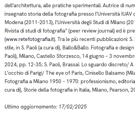
dell'architettura, alle pratiche sperimentali. Autrice di n
insegnato storia della fotografia presso l'Università IUAV
Modena (2011-2013), l'Università degli Studi di Milano (201
Rivista di studi di fotografia” (peer review journal) ed è 
(
www.retefotografia.it
). Tra le più recenti pubblicazioni: 
stile, in S. Paoli (a cura di), Ballo&Ballo. Fotografia e desi
Paoli), Milano, Castello Sforzesco, 14 giugno – 3 novembre
2024, pp. 12-35; S. Paoli, Brassaï. Lo sguardo discreto/ A d
L’occhio di Parigi/ The eye of Paris, Cinisello Balsamo (Mila
Fotografia a Milano 1950 – 1970: professionismo, editoria e 
cura di), Storie della fotografia in Italia, Milano, Pearson,
Ultimo aggiornamento: 17/02/2025