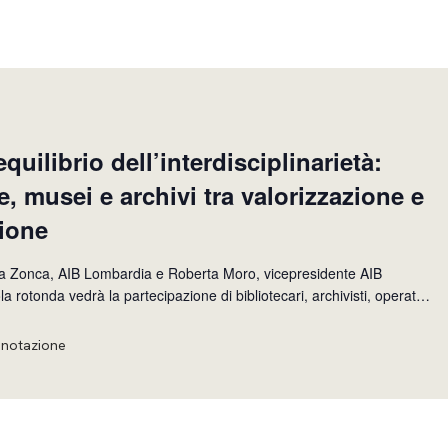
e equilibrio dell’interdisciplinarietà:
e, musei e archivi tra valorizzazione e
ione
ta Zonca, AIB Lombardia e Roberta Moro, vicepresidente AIB
essionisti che si occupano a vario titoli di fondi e collezioni legate ad
nte biblioteconomi
enotazione