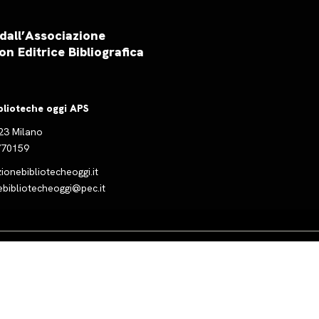
 dall’Associazione
on Editrice Bibliografica
blioteche oggi APS
123 Milano
5770159
onebibliotecheoggi.it
ebibliotecheoggi@pec.it
iva sulla raccolta
Le tue preferenze relative alla priva