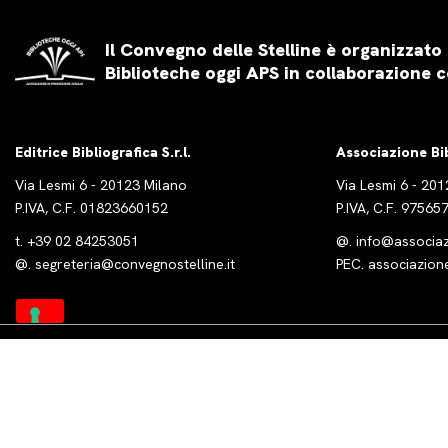
Il Convegno delle Stelline è organizzato
Biblioteche oggi APS in collaborazione c
Editrice Bibliografica S.r.l.
Associazione Bi
Via Lesmi 6 - 20123 Milano
Via Lesmi 6 - 20
P.IVA, C.F. 01823660152
P.IVA, C.F. 9756
t.
+39 02 84253051
@.
info@associazi
@.
segreteria@convegnostelline.it
PEC.
associazion
Powered by
DGLine S.r.l.
Informat