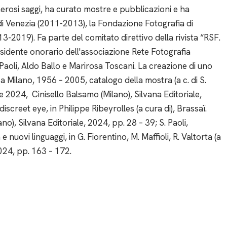
umerosi saggi, ha curato mostre e pubblicazioni e ha
 di Venezia (2011-2013), la Fondazione Fotografia di
3-2019). Fa parte del comitato direttivo della rivista “RSF.
presidente onorario dell'associazione Rete Fotografia
S. Paoli, Aldo Ballo e Marirosa Toscani. La creazione di uno
gn a Milano, 1956 – 2005, catalogo della mostra (a c. di S.
 2024, Cinisello Balsamo (Milano), Silvana Editoriale,
iscreet eye, in Philippe Ribeyrolles (a cura di), Brassaï.
no), Silvana Editoriale, 2024, pp. 28 – 39; S. Paoli,
nuovi linguaggi, in G. Fiorentino, M. Maffioli, R. Valtorta (a
 2024, pp. 163 – 172.