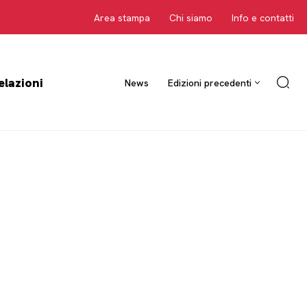
Area stampa
Chi siamo
Info e contatti
elazioni
News
Edizioni precedenti