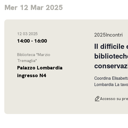
Mer 12 Mar 2025
12 03 2025
2025Incontri
14:00 - 16:00
Il difficil
bibliotech
Biblioteca "Marzio
Tremaglia"
conservaz
Palazzo Lombardia
ingresso N4
Coordina Elisabet
Lombardia La tavola rotonda vedrà la partecipazione di bibliotecari, archivisti, operatori
museali e altri prof
aree non prettame
Accesso su pr