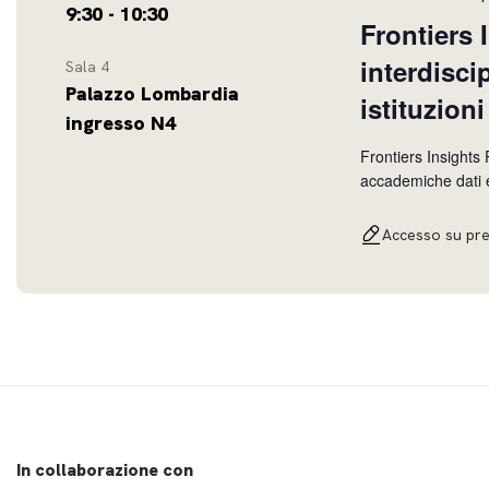
9:30 - 10:30
Frontiers 
interdisci
Sala 4
Palazzo Lombardia
istituzioni
ingresso N4
Frontiers Insights 
accademiche dati e ana
open access manage
interfaccia tra ist
Accesso su pr
In collaborazione con