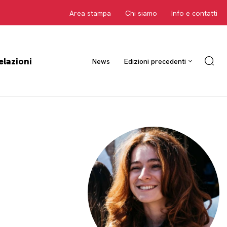
Area stampa
Chi siamo
Info e contatti
elazioni
News
Edizioni precedenti