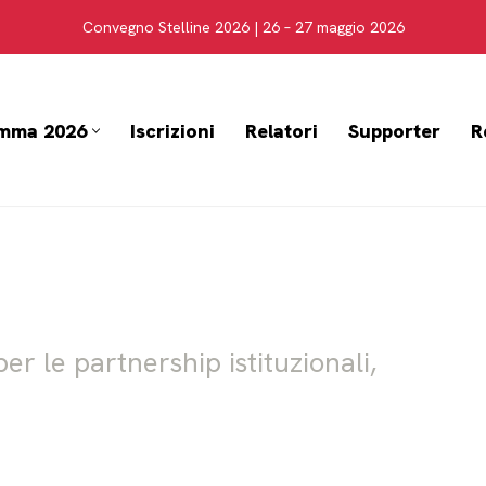
Convegno Stelline 2026 | 26 – 27 maggio 2026
mma 2026
Iscrizioni
Relatori
Supporter
R
er le partnership istituzionali,