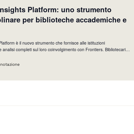
Insights Platform: uno strumento
plinare per biblioteche accademiche e
Platform è il nuovo strumento che fornisce alle istituzioni
lisi completi sul loro coinvolgimento con Frontiers. Bibliotecari,
r, responsabili di policy e stakeholder coinvolti nell’ecosistema di
ituzioni accademiche
enotazione