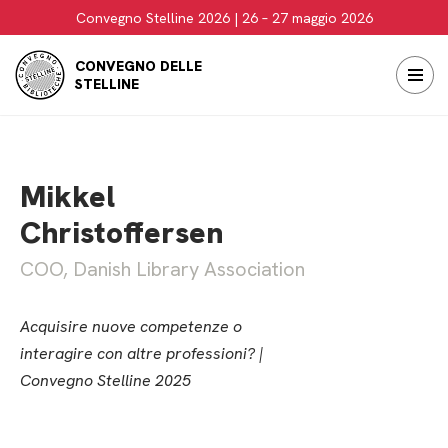
Convegno Stelline 2026 | 26 – 27 maggio 2026
Vai
CONVEGNO DELLE
al
STELLINE
contenuto
Mikkel
Christoffersen
COO, Danish Library Association
Acquisire nuove competenze o
interagire con altre professioni? |
Convegno Stelline 2025