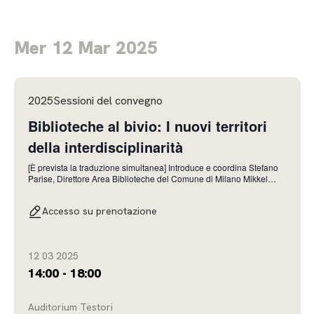
Mer 12 Mar 2025
2025Sessioni del convegno
Biblioteche al bivio: I nuovi territori
della interdisciplinarità
[È prevista la traduzione simultanea] Introduce e coordina Stefano
Parise, Direttore Area Biblioteche del Comune di Milano Mikkel
Christoffersen, COO, Danish Library Association Acquisire nuove
competenze o interagire con altre professioni? Luca Dal Pozzolo,
Accesso su prenotazione
Fondazione Fitzcarraldo Dai
12 03 2025
14:00 - 18:00
Auditorium Testori