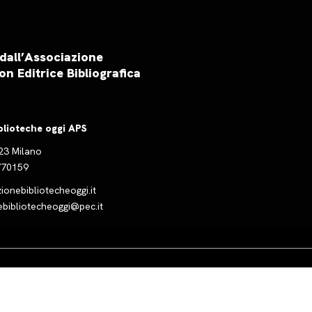
 dall’Associazione
on Editrice Bibliografica
blioteche oggi APS
123 Milano
5770159
onebibliotecheoggi.it
ebibliotecheoggi@pec.it