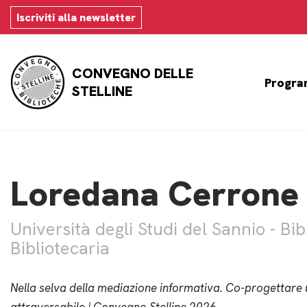
Iscriviti alla newsletter
Vai
al
CONVEGNO DELLE
contenuto
Progra
STELLINE
Loredana Cerrone
Università degli Studi del Sannio - Bi
Bibliotecaria
Nella selva della mediazione informativa.
Co-progettare u