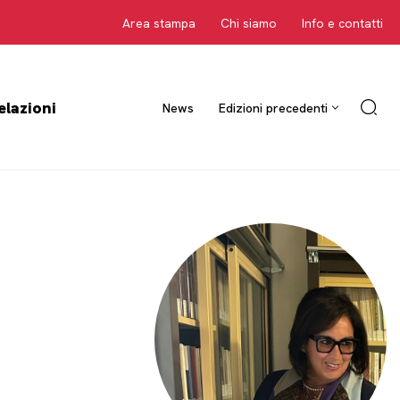
Area stampa
Chi siamo
Info e contatti
elazioni
News
Edizioni precedenti