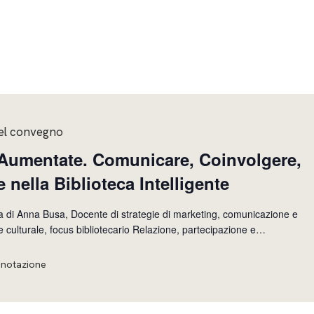
el convegno
 Aumentate. Comunicare, Coinvolgere,
 nella Biblioteca Intelligente
a di Anna Busa, Docente di strategie di marketing, comunicazione e
, focus bibliotecario Relazione, partecipazione e
izio di Esseri Umani (
enotazione