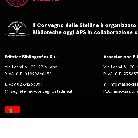
Il Convegno delle Stelline è organizzato
Biblioteche oggi APS in collaborazione c
Editrice Bibliografica S.r.l.
Associazione Bi
Via Lesmi 6 - 20123 Milano
Via Lesmi 6 - 20
P.IVA, C.F. 01823660152
P.IVA, C.F. 9756
t.
+39 02 84253051
@.
info@associazi
@.
segreteria@convegnostelline.it
PEC.
associazion
Powered by
DGLine S.r.l.