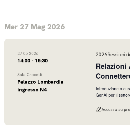
Mer 27 Mag 2026
27 05 2026
2026Sessioni d
14:00 - 15:30
Relazioni
Connettere
Sala Crocetti
Palazzo Lombardia
Introduzione a cur
ingresso N4
GenAI per il settore culturale
personalizzazione Mondi fisici e metafisici di possibilità: forma, sostanza, essenza.
Biblioteche al serv
Accesso su pr