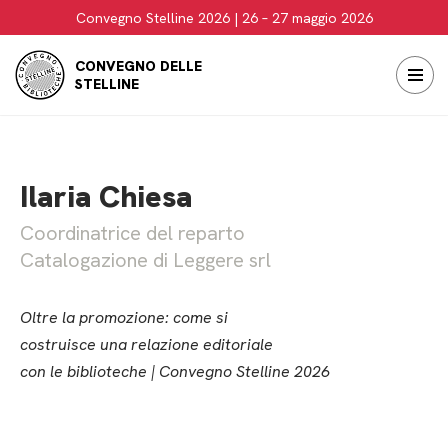
Convegno Stelline 2026 | 26 – 27 maggio 2026
Vai
CONVEGNO DELLE
al
STELLINE
contenuto
Ilaria Chiesa
Coordinatrice del reparto
Catalogazione di Leggere srl
Oltre la promozione: come si
costruisce una relazione editoriale
con le biblioteche | Convegno Stelline 2026