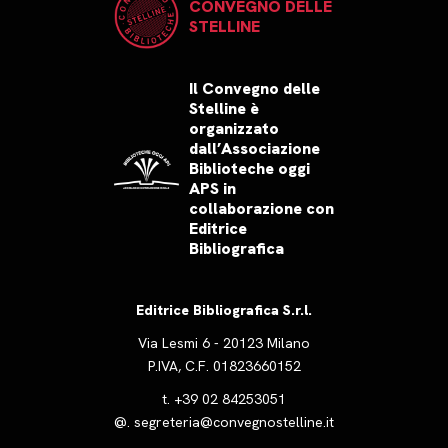
CONVEGNO DELLE
STELLINE
Il Convegno delle
Stelline è
organizzato
dall’Associazione
Biblioteche oggi
APS in
collaborazione con
Editrice
Bibliografica
Editrice Bibliografica S.r.l.
Via Lesmi 6 - 20123 Milano
P.IVA, C.F. 01823660152
t.
+39 02 84253051
@.
segreteria@convegnostelline.it