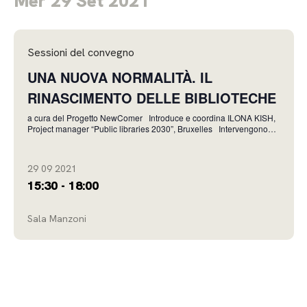
Mer 29 Set 2021
Sessioni del convegno
UNA NUOVA NORMALITÀ. IL
RINASCIMENTO DELLE BIBLIOTECHE
a cura del Progetto NewComer ​Introduce e coordina ILONA KISH,
Project manager “Public libraries 2030”, Bruxelles Intervengono
ERIK BOEKESTEIJN, Royal Library the Netherland Cubiss The role
of the library in the accelerated digital transformation due to the p
29 09 2021
15:30 - 18:00
Sala Manzoni