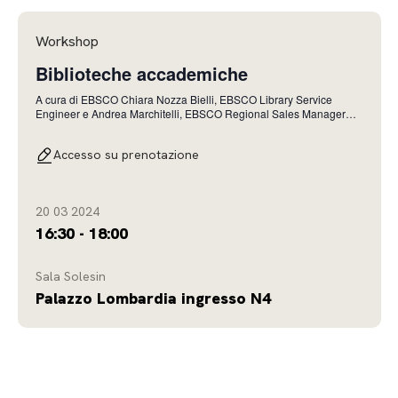
Workshop
Biblioteche accademiche
A cura di EBSCO Chiara Nozza Bielli, EBSCO Library Service
Engineer e Andrea Marchitelli, EBSCO Regional Sales Manager
Migliorare l’esperienza dell’utente e quella del bibliotecario con il
supporto dei servizi EBSCO (FOLIO, FOLIO ERM, Panorama, EDS,
Accesso su prenotazione
OpenAthens) Daniela Vitillo, EBSCO Re
20 03 2024
16:30 - 18:00
Sala Solesin
Palazzo Lombardia ingresso N4