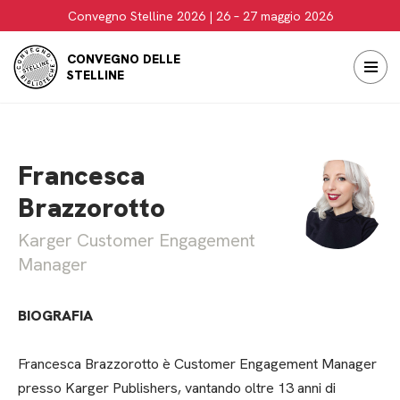
Convegno Stelline 2026 | 26 – 27 maggio 2026
Vai
CONVEGNO DELLE
al
STELLINE
contenuto
Francesca
Brazzorotto
Karger Customer Engagement
Manager
BIOGRAFIA
Francesca Brazzorotto è Customer Engagement Manager
presso Karger Publishers, vantando oltre 13 anni di