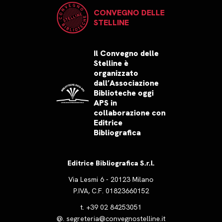
CONVEGNO DELLE
STELLINE
Il Convegno delle
Stelline è
organizzato
dall’Associazione
Biblioteche oggi
APS in
collaborazione con
Editrice
Bibliografica
Editrice Bibliografica S.r.l.
Via Lesmi 6 - 20123 Milano
P.IVA, C.F. 01823660152
t.
+39 02 84253051
@.
segreteria@convegnostelline.it