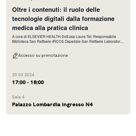
Oltre i contenuti: il ruolo delle
tecnologie digitali dalla formazione
medica alla pratica clinica
A cura di ELSEVIER HEALTH Dott.ssa Laura Tei, Responsabile
Biblioteca San Raffaele-IRCCS Ospedale San Raffaele Laboratorio
Risorse Digitali & Didattica: un servizio innovativo a supporto dei
docenti dell’Università Vita-Salute San Raffaele e una bussola per
Accesso su prenotazione
l’acquisizione di nuove risor
20 03 2024
17:00 - 18:00
Sala 4
Palazzo Lombardia ingresso N4