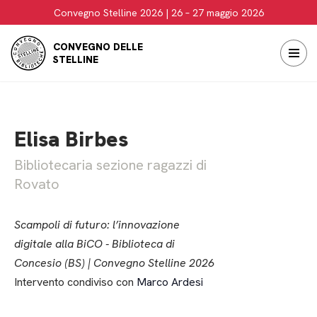
Convegno Stelline 2026 | 26 – 27 maggio 2026
Vai
CONVEGNO DELLE
al
STELLINE
contenuto
Elisa Birbes
Bibliotecaria sezione ragazzi di
Rovato
Scampoli di futuro: l’innovazione
digitale alla BiCO - Biblioteca di
Concesio (BS) | Convegno Stelline 2026
Intervento condiviso con
Marco Ardesi