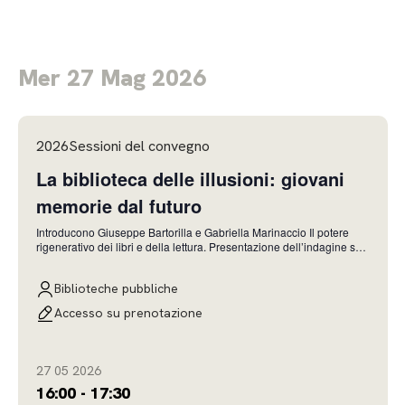
Mer 27 Mag 2026
2026Sessioni del convegno
La biblioteca delle illusioni: giovani
memorie dal futuro
Introducono Giuseppe Bartorilla e Gabriella Marinaccio Il potere
rigenerativo dei libri e della lettura. Presentazione dell’indagine sul
rapporto tra la lettura, la felicità e il benessere Michela Addis,
Professoressa ordinaria di Management/Marketing e Direttrice del
Biblioteche pubbliche
Centro di Studi su Merc
Accesso su prenotazione
27 05 2026
16:00 - 17:30