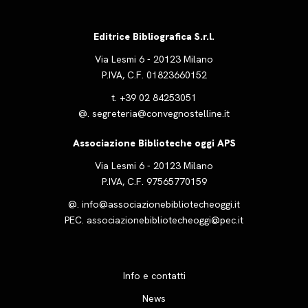
Editrice Bibliografica S.r.l.
Via Lesmi 6 - 20123 Milano
P.IVA, C.F. 01823660152
t.
+39 02 84253051
@.
segreteria@convegnostelline.it
Associazione Biblioteche oggi APS
Via Lesmi 6 - 20123 Milano
P.IVA, C.F. 97565770159
@.
info@associazionebibliotecheoggi.it
PEC.
associazionebibliotecheoggi@pec.it
Info e contatti
News