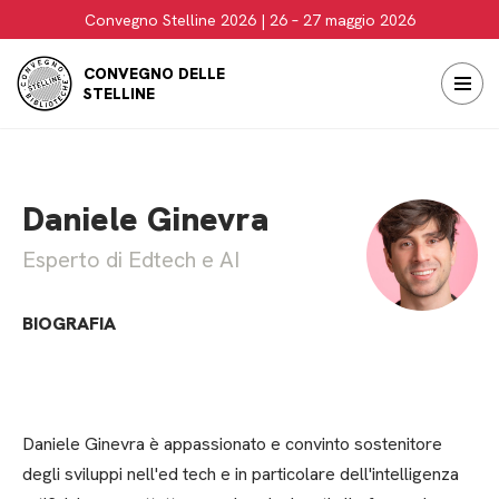
Convegno Stelline 2026 | 26 – 27 maggio 2026
Vai
CONVEGNO DELLE
al
STELLINE
contenuto
Daniele Ginevra
Esperto di Edtech e AI
BIOGRAFIA
Daniele Ginevra è
appassionato e convinto sostenitore
degli sviluppi nell'ed tech e in particolare dell'intelligenza