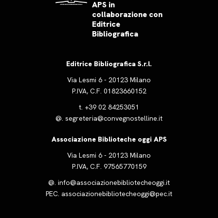
APS in
collaborazione con
Editrice
Bibliografica
Editrice Bibliografica S.r.l.
Via Lesmi 6 - 20123 Milano
P.IVA, C.F. 01823660152
t.
+39 02 84253051
@.
segreteria@convegnostelline.it
Associazione Biblioteche oggi APS
Via Lesmi 6 - 20123 Milano
P.IVA, C.F. 97565770159
@.
info@associazionebibliotecheoggi.it
PEC.
associazionebibliotecheoggi@pec.it