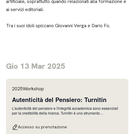
artificiale, soprattutto quando relazionati alla formazione e
ai servizi editoriali.
Tra i suoi idoli spiccano Giovanni Verga e Dario Fo.
Gio 13 Mar 2025
2025Workshop
Autenticità del Pensiero: Turnitin
L'autenticità del pensiero e l'integrità accademica sono essenziali
per la credibilità della ricerca. Turnitin è uno strumento
fondamentale per verificare il plagio, garantendo che ogni lavoro
sia originale e rispettoso delle fonti. Durante questa sessione,
Accesso su prenotazione
scopriremo come tramite Turnitin,