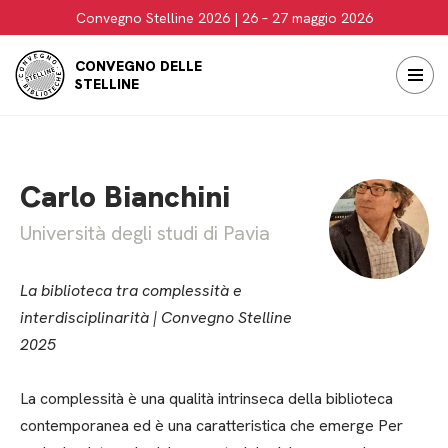
Convegno Stelline 2026 | 26 – 27 maggio 2026
Vai
CONVEGNO DELLE
al
STELLINE
contenuto
Carlo Bianchini
Università degli studi di Pavia
La biblioteca tra complessità e
interdisciplinarità | Convegno Stelline
2025
La complessità è una qualità intrinseca della biblioteca
contemporanea ed è una caratteristica che emerge Per