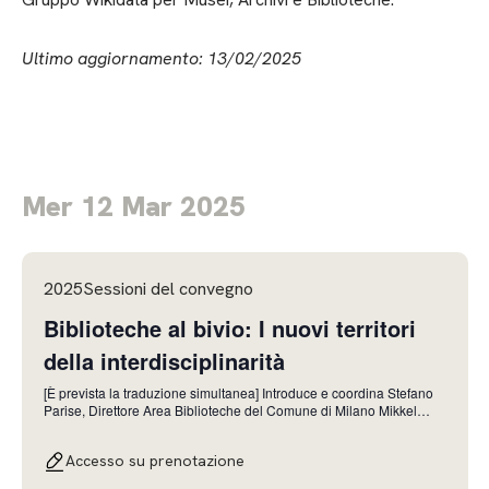
Ultimo aggiornamento: 13/02/2025
Mer 12 Mar 2025
2025Sessioni del convegno
Biblioteche al bivio: I nuovi territori
della interdisciplinarità
[È prevista la traduzione simultanea] Introduce e coordina Stefano
Parise, Direttore Area Biblioteche del Comune di Milano Mikkel
Christoffersen, COO, Danish Library Association Acquisire nuove
competenze o interagire con altre professioni? Luca Dal Pozzolo,
Accesso su prenotazione
Fondazione Fitzcarraldo Dai