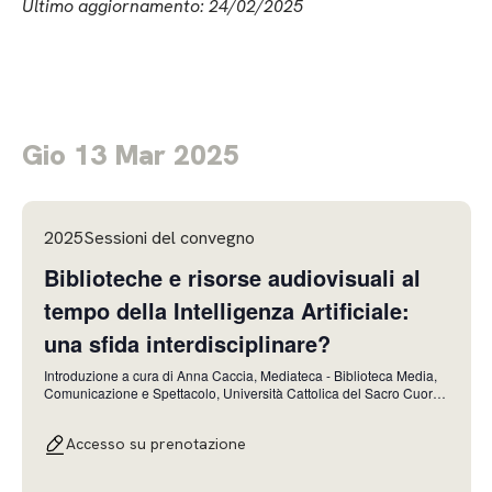
Ultimo aggiornamento: 24/02/2025
Gio 13 Mar 2025
2025Sessioni del convegno
Biblioteche e risorse audiovisuali al
tempo della Intelligenza Artificiale:
una sfida interdisciplinare?
Introduzione a cura di Anna Caccia, Mediateca - Biblioteca Media,
Comunicazione e Spettacolo, Università Cattolica del Sacro Cuore,
Milano, e Anna Fiaccarini, Biblioteca e Archivi Extra Filmici,
Cineteca di Bologna La formazione ai bibliotecari sull’audiovisivo,
Accesso su prenotazione
l’esperienza francese Flor