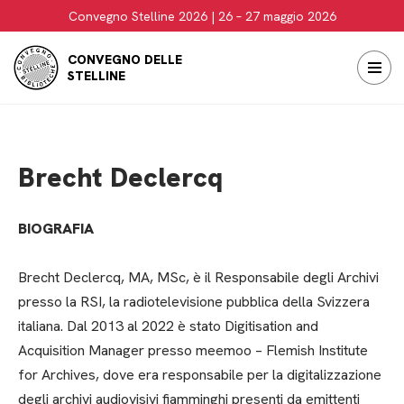
Convegno Stelline 2026 | 26 – 27 maggio 2026
Vai
CONVEGNO DELLE
al
STELLINE
contenuto
Brecht Declercq
BIOGRAFIA
Brecht Declercq, MA, MSc, è il Responsabile degli Archivi
presso la RSI, la radiotelevisione pubblica della Svizzera
italiana. Dal 2013 al 2022 è stato Digitisation and
Acquisition Manager presso meemoo – Flemish Institute
for Archives, dove era responsabile per la digitalizzazione
degli archivi audiovisivi fiamminghi presenti da emittenti