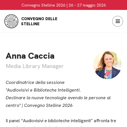
Convegno Stelline 2026 | 26 – 27 maggio 2026
Vai
CONVEGNO DELLE
al
STELLINE
contenuto
Anna Caccia
Media Library Manager
Coordinatrice della sessione
"Audiovisivi e Biblioteche Intelligenti.
Declinare la nuove tecnologie avendo le persone al
centro" | Convegno Stelline 2026
Il panel “Audiovisivi e biblioteche intelligenti” affronta tre