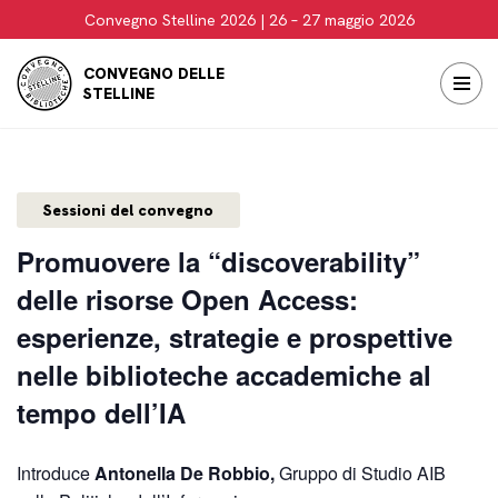
Convegno Stelline 2026 | 26 – 27 maggio 2026
Vai
CONVEGNO DELLE
al
STELLINE
contenuto
Sessioni del convegno
Promuovere la “discoverability”
delle risorse Open Access:
esperienze, strategie e prospettive
nelle biblioteche accademiche al
tempo dell’IA
Introduce
Antonella De Robbio,
Gruppo di Studio AIB