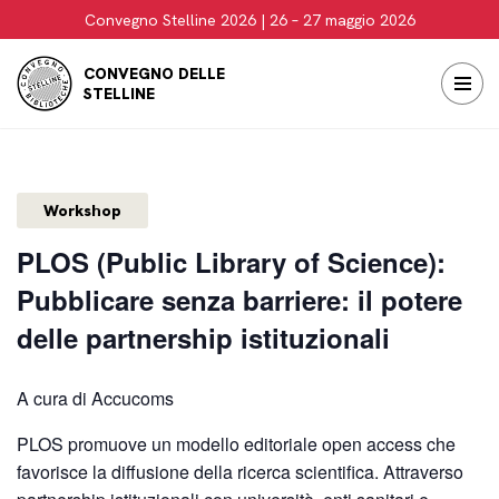
Convegno Stelline 2026 | 26 – 27 maggio 2026
Vai
CONVEGNO DELLE
al
STELLINE
contenuto
Workshop
PLOS (Public Library of Science):
Pubblicare senza barriere: il potere
delle partnership istituzionali
A cura di Accucoms
PLOS promuove un modello editoriale open access che
favorisce la diffusione della ricerca scientifica. Attraverso