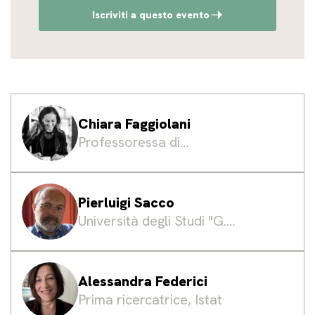
Iscriviti a questo evento
Chiara Faggiolani
Professoressa di
BIblioteconomia Università
Roma Sapienza
Pierluigi Sacco
Università degli Studi "G.
d'Annunzio" Chieti - Pescara
Alessandra Federici
Prima ricercatrice, Istat