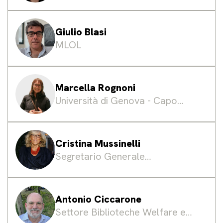
Giulio Blasi
MLOL
Marcella Rognoni
Università di Genova - Capo
Servizio SBA
Cristina Mussinelli
Segretario Generale
Fondazione LIA ETS
Antonio Ciccarone
Settore Biblioteche Welfare e