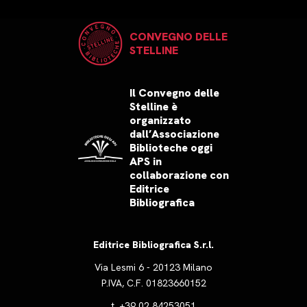
CONVEGNO DELLE
STELLINE
Il Convegno delle
Stelline è
organizzato
dall’Associazione
Biblioteche oggi
APS in
collaborazione con
Editrice
Bibliografica
Editrice Bibliografica S.r.l.
Via Lesmi 6 - 20123 Milano
P.IVA, C.F. 01823660152
t.
+39 02 84253051